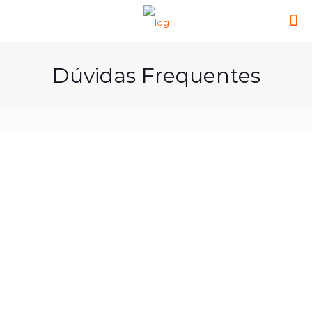
Dúvidas Frequentes
1
O que é um plano coletivo por adesão?
Qual a diferença entre ele e o
individual?
2
O que é a taxa de angariação cobrada
pelo meu corretor?
3
Verifiquei que índice de reajuste do