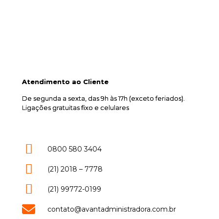
23
Ainda tem dúvidas?
Atendimento ao Cliente
De segunda a sexta, das 9h às 17h (exceto feriados).
Ligações gratuitas fixo e celulares
0800 580 3404
(21) 2018 – 7778
(21) 99772-0199
contato@avantadministradora.com.br