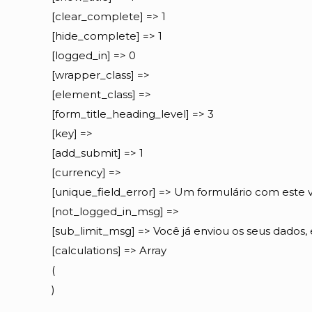
[clear_complete] => 1
[hide_complete] => 1
[logged_in] => 0
[wrapper_class] =>
[element_class] =>
[form_title_heading_level] => 3
[key] =>
[add_submit] => 1
[currency] =>
[unique_field_error] => Um formulário com este va
[not_logged_in_msg] =>
[sub_limit_msg] => Você já enviou os seus dados
[calculations] => Array
(
)