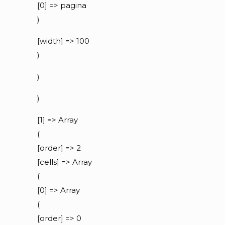
[0] => pagina
)
[width] => 100
)
)
)
[1] => Array
(
[order] => 2
[cells] => Array
(
[0] => Array
(
[order] => 0