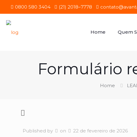
0800 580 3404
(21) 2018–7778
contato@avanta
Home
Quem 
Formulário r
Home
LEAD
Published by
on
22 de fevereiro de 2026