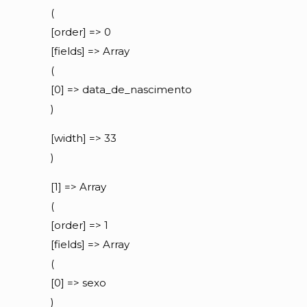
(
[order] => 0
[fields] => Array
(
[0] => data_de_nascimento
)
[width] => 33
)
[1] => Array
(
[order] => 1
[fields] => Array
(
[0] => sexo
)