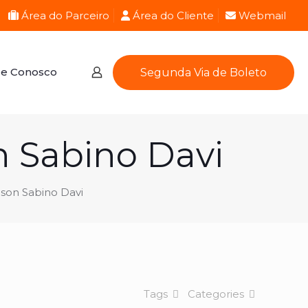
Área do Parceiro
Área do Cliente
Webmail
le Conosco
Segunda Via de Boleto
n Sabino Davi
bson Sabino Davi
Tags
Categories