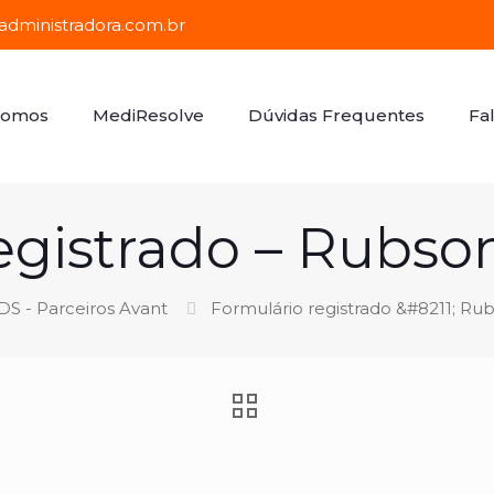
dministradora.com.br
Somos
MediResolve
Dúvidas Frequentes
Fa
egistrado – Rubso
S - Parceiros Avant
Formulário registrado &#8211; Ru