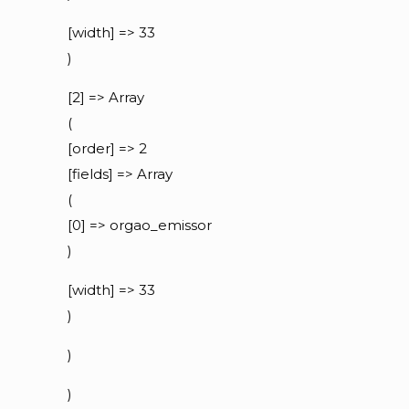
[width] => 33
)
[2] => Array
(
[order] => 2
[fields] => Array
(
[0] => orgao_emissor
)
[width] => 33
)
)
)