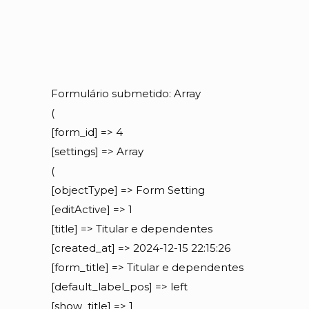
Formulário submetido: Array
(
[form_id] => 4
[settings] => Array
(
[objectType] => Form Setting
[editActive] => 1
[title] => Titular e dependentes
[created_at] => 2024-12-15 22:15:26
[form_title] => Titular e dependentes
[default_label_pos] => left
[show_title] => 1