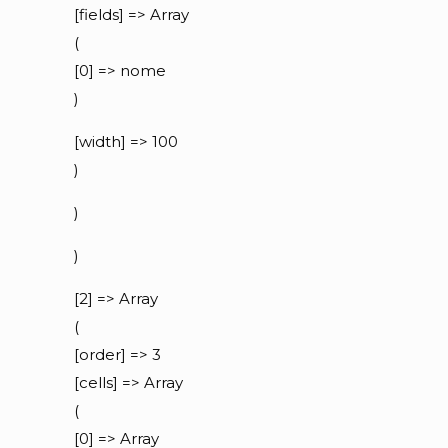
[fields] => Array
(
[0] => nome
)
[width] => 100
)
)
)
[2] => Array
(
[order] => 3
[cells] => Array
(
[0] => Array