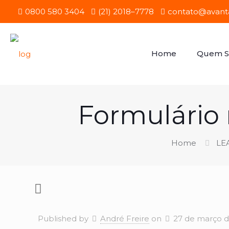
0800 580 3404
(21) 2018–7778
contato@avanta
Home
Quem 
Formulário 
Home
LEA
Published by
André Freire
on
27 de março 