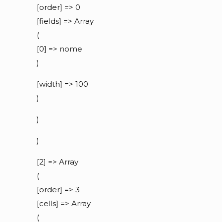
[order] => 0
[fields] => Array
(
[0] => nome
)
[width] => 100
)
)
)
[2] => Array
(
[order] => 3
[cells] => Array
(