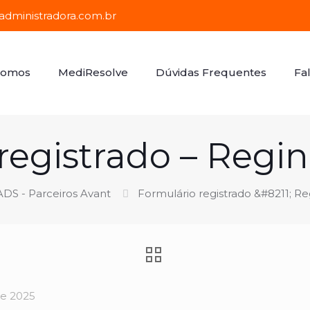
dministradora.com.br
Somos
MediResolve
Dúvidas Frequentes
Fa
registrado – Regi
DS - Parceiros Avant
Formulário registrado &#8211; R
de 2025