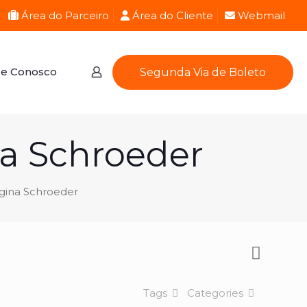
Área do Parceiro
Área do Cliente
Webmail
le Conosco
Segunda Via de Boleto
na Schroeder
egina Schroeder
Tags
Categories