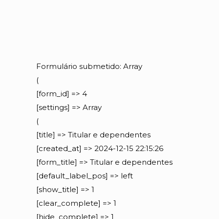
Formulário submetido: Array
(
[form_id] => 4
[settings] => Array
(
[title] => Titular e dependentes
[created_at] => 2024-12-15 22:15:26
[form_title] => Titular e dependentes
[default_label_pos] => left
[show_title] => 1
[clear_complete] => 1
[hide_complete] => 1