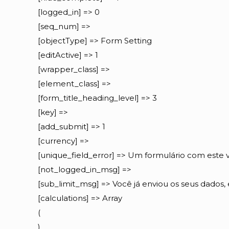
[logged_in] => 0
[seq_num] =>
[objectType] => Form Setting
[editActive] => 1
[wrapper_class] =>
[element_class] =>
[form_title_heading_level] => 3
[key] =>
[add_submit] => 1
[currency] =>
[unique_field_error] => Um formulário com este va
[not_logged_in_msg] =>
[sub_limit_msg] => Você já enviou os seus dados
[calculations] => Array
(
)