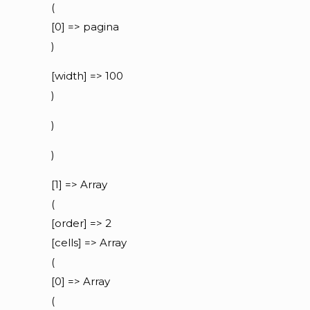
(
[0] => pagina
)
[width] => 100
)
)
)
[1] => Array
(
[order] => 2
[cells] => Array
(
[0] => Array
(