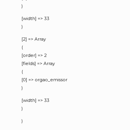
)
[width] => 33
)
[2] => Array
(
[order] => 2
[fields] => Array
(
[0] => orgao_emissor
)
[width] => 33
)
)